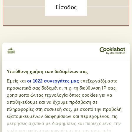
Υπεύθυνη χρήση των δεδομένων σας
Εμείς και
οι 1022 συνεργάτες μας
επεξεργαζόμαστε
Εγγραφείτε στο
προσωπικά σας δεδομένα, π.χ. τη διεύθυνση IP σας,
newsletter μας - είναι
χρησιμοποιώντας τεχνολογία όπως cookies για να
υγιεινό και "πικάντικο"!
αποθηκεύουμε και να έχουμε πρόσβαση σε
πληροφορίες στη συσκευή σας, με σκοπό την προβολή
εξατομικευμένων διαφημίσεων και περιεχομένου, τις
μετρήσεις σχετικά με διαφημίσεις και περιεχόμενο, την
Newsletter email input field
καλύτερη εικόνα του κοινού μας και την ανάπτυξη