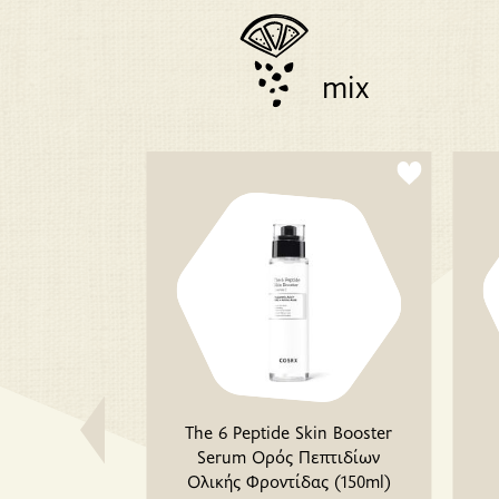
mix
ά 76% Κακάο
The 6 Peptide Skin Booster
00g)
Serum Ορός Πεπτιδίων
Ολικής Φροντίδας (150ml)