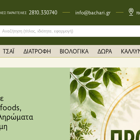
2810.330740
info@bachari.gr
π
ΚΕΣ ΠΑΡΑΓΓΕΛΙΕΣ
ch bar input field
ΤΣΑΪ
ΔΙΑΤΡΟΦΗ
ΒΙΟΛΟΓΙΚΑ
ΔΩΡΑ
ΚΑΛΛΥ
ε
foods,
πληρώματα
μη