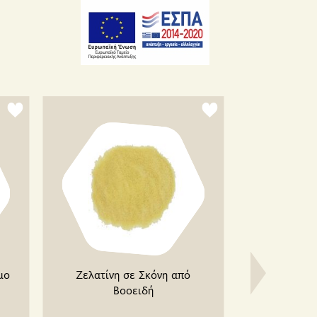
μο
Ζελατίνη σε Σκόνη από
Cacao Amo 
Βοοειδή
σοκολατούχ
ρόφημ