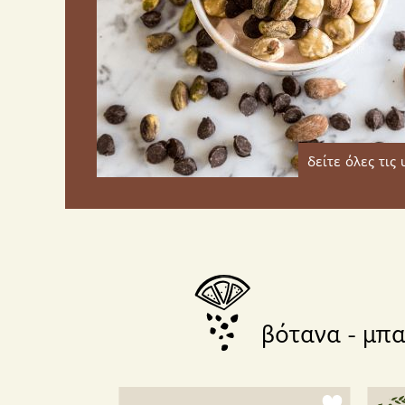
δείτε όλες τις
βότανα - μπα