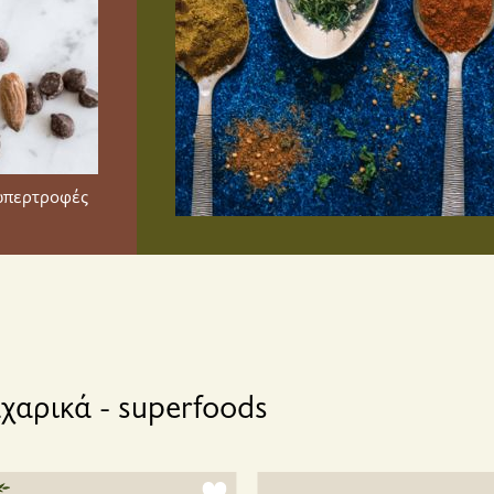
 υπερτροφές
χαρικά - superfoods