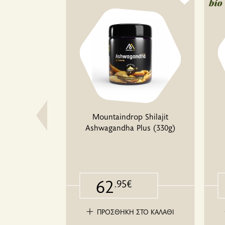
(Βιολογική)
Mountaindrop Shilajit
,1% Protein)
Ashwagandha Plus (330g)
)
62
.95€
ΤΟ ΚΑΛΑΘΙ
ΠΡΟΣΘΗΚΗ ΣΤΟ ΚΑΛΑΘΙ