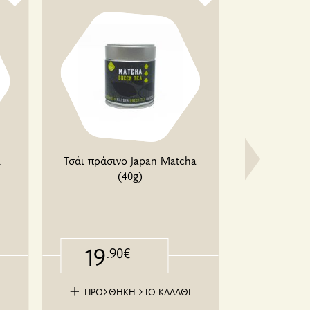
2
Τσάι πράσινο Japan Matcha
Ταχίνι Βι
(40g)
Άλεσης σε
Bio
19
5
.90€
.6
Ι
ΠΡΟΣΘΗΚΗ ΣΤΟ ΚΑΛΑΘΙ
ΠΡΟΣΘΗ