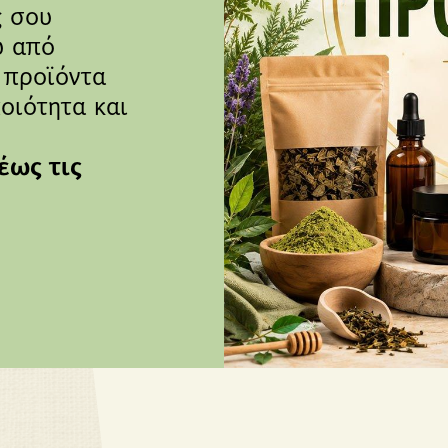
ς σου
υ από
 προϊόντα
οιότητα και
έως τις